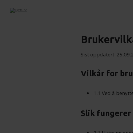
Brukervilk
Sist oppdatert: 25.09
Vilkår for br
1.1 Ved å benytt
Slik fungerer
2.1 Hytte.no er e