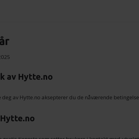
år
.2025
uk av Hytte.no
e deg av Hytte.no aksepterer du de nåværende betingelse
 Hytte.no
n gratis tjeneste som setter brukere i kontakt med utvalgt