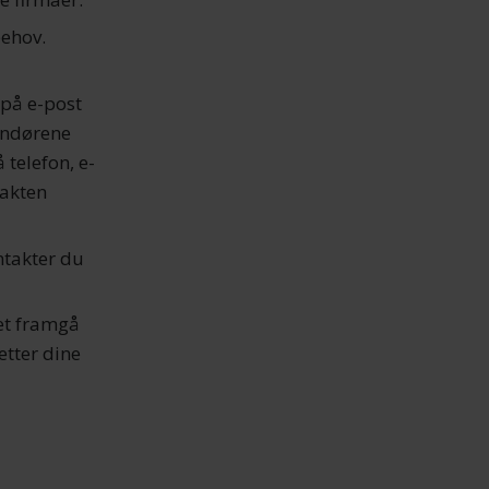
behov.
 på e-post
randørene
 telefon, e-
takten
ontakter du
det framgå
etter dine