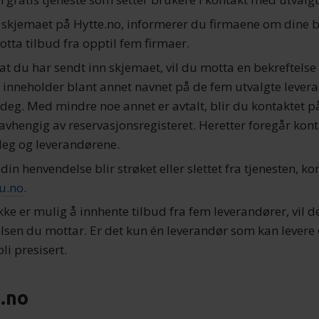
ut skjemaet på Hytte.no, informerer du firmaene om dine 
otta tilbud fra opptil fem firmaer.
r at du har sendt inn skjemaet, vil du motta en bekreftelse
n inneholder blant annet navnet på de fem utvalgte leve
deg. Med mindre noe annet er avtalt, blir du kontaktet på
uavhengig av reservasjonsregisteret. Heretter foregår kon
deg og leverandørene.
din henvendelse blir strøket eller slettet fra tjenesten, k
u.no
.
kke er mulig å innhente tilbud fra fem leverandører, vil 
elsen du mottar. Er det kun én leverandør som kan levere 
bli presisert.
.no