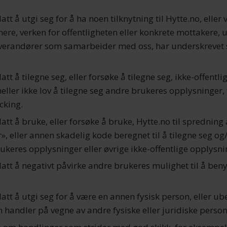
llatt å utgi seg for å ha noen tilknytning til Hytte.no, eller 
re, verken for offentligheten eller konkrete mottakere, 
everandører som samarbeider med oss, har underskrevet s
llatt å tilegne seg, eller forsøke å tilegne seg, ikke-offentli
heller ikke lov å tilegne seg andre brukeres opplysninger, 
cking.
llatt å bruke, eller forsøke å bruke, Hytte.no til spredning 
», eller annen skadelig kode beregnet til å tilegne seg og/
ukeres opplysninger eller øvrige ikke-offentlige opplysni
illatt å negativt påvirke andre brukeres mulighet til å beny
illatt å utgi seg for å være en annen fysisk person, eller ub
handler på vegne av andre fysiske eller juridiske person