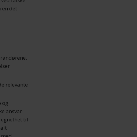
 ved falske
eren det
verandørene.
elser
de relevante
e og
kke ansvar
 egnethet til
alt
en med