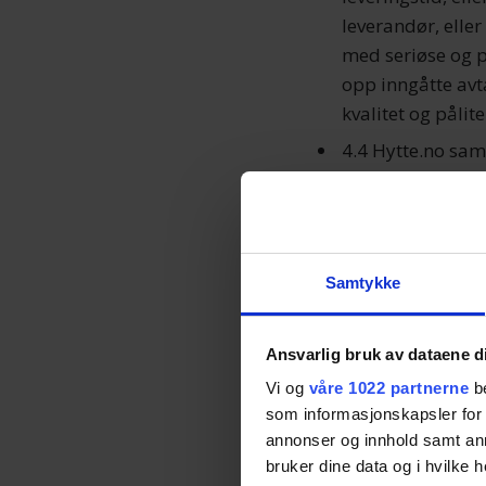
leverandør, eller
med seriøse og p
opp inngåtte avta
kvalitet og pålite
4.4 Hytte.no sam
garantere at tilb
4.5 Hytte.no er i
mangelen kan til
Hytte.no ikke ku
Samtykke
Ansvarsfraskrive
på force majeure
Ansvarlig bruk av dataene d
oversvømmelse, h
Vi og
våre 1022 partnerne
be
importrestriksjo
som informasjonskapsler for å
påvirker Hytte.no
annonser og innhold samt an
mangler eller fo
bruker dine data og i hvilke h