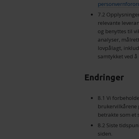
personvernforor
7.2 Opplysninger 
relevante leveran
og benyttes til 
analyser, målre
lovpålagt, inklud
samtykket ved å
Endringer
8.1 Vi forbeholder
brukervilkårene p
betrakte som et 
8.2 Siste tidspu
siden.