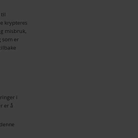
til
ne krypteres
og misbruk,
g som er
tilbake
ringer i
r er å
 denne