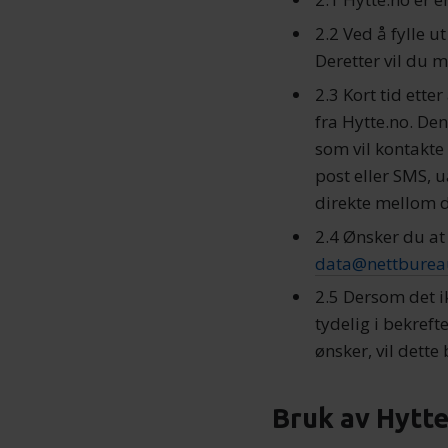
2.2 Ved å fylle 
Deretter vil du m
2.3 Kort tid ette
fra Hytte.no. De
som vil kontakte 
post eller SMS, 
direkte mellom 
2.4 Ønsker du at 
data@nettburea
2.5 Dersom det i
tydelig i bekreft
ønsker, vil dette 
Bruk av Hytte