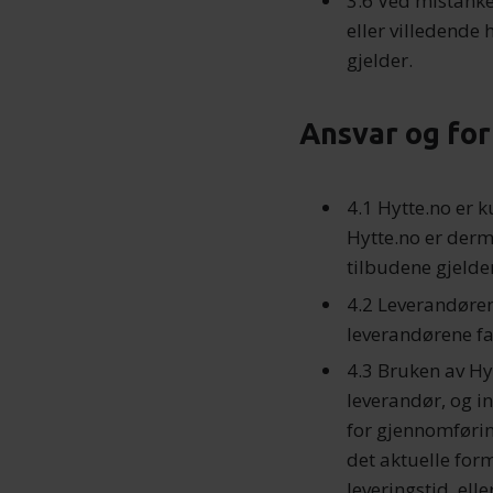
3.6 Ved mistanke
eller villedende
gjelder.
Ansvar og for
4.1 Hytte.no er 
Hytte.no er derme
tilbudene gjelde
4.2 Leverandøren
leverandørene fa
4.3 Bruken av Hy
leverandør, og in
for gjennomføring
det aktuelle form
leveringstid, el