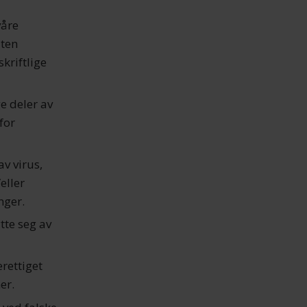
våre
uten
kriftlige
ge deler av
for
av virus,
eller
nger.
tte seg av
erettiget
er.