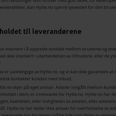
 om handlinger som strider med god skikk, for eksempel
 henvendelser, kan Hytte.no sperre tjenesten for den bruk
holdet til leverandørene
kun involvert i å opprette kontakt mellom brukerne og le
d ikke involvert i utarbeidelsen av tilbudene, eller de yt
r.
e er uavhengige av Hytte.no, og vi kan ikke garantere at 
ktisk kontakter kunden med tilbud.
tte.no skjer på eget ansvar. Avtaler inngått mellom kund
nholdet i dem, er irrelevante for Hytte.no. Hytte.no har i
en, kvaliteten, eller lovligheten av avtalen, eller avtalens
ål. Hytte.no har heller ikke ansvar for overholdelse av avt
ler eventuelle tap brukeren måtte lide som følge av avtal