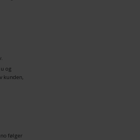
v.
au og
av kunden,
.no følger