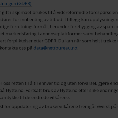
dningen (GDPR).
gitt i skjemaet brukes til å videreformidle forespørselen 
dører for innhenting av tilbud. I tillegg kan opplysninge
viktige forretningsformål, herunder forebygging av spam 
ttet markedsføring i annonseplattformer samt behandlin
ert forpliktelser etter GDPR. Du kan når som helst trekke 
 kontakte oss på
data@nettbureau.no
.
 oss retten til å til enhver tid og uten forvarsel, gjøre end
å Hytte.no. Fortsatt bruk av Hytte.no etter slike endringe
samtykke til de endrede vilkårene.
nkt for oppdatering av brukervilkårene fremgår øverst på