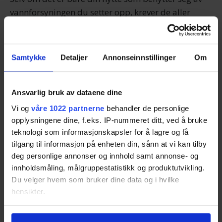
vannforsyningen du setter opp, krever de aller
fleste kommuner at vannforsyningen rapporteres
inn til dem. Grunnene til det kan være så mangt,
men vanligvis må slikt rapporteres inn med hensyn
Samtykke
Detaljer
Annonseinnstillinger
Om
til reguleringsarbeid i kommunen.
En annen ting du må tenke på er hva som skal
Ansvarlig bruk av dataene dine
gjøres med avløpsvann fra hytta. Gråvann, det vil si
Vi og
våre 1022 partnerne
behandler de personlige
avløpsvann minus kloakk, regnes nemlig som
opplysningene dine, f.eks. IP-nummeret ditt, ved å bruke
teknologi som informasjonskapsler for å lagre og få
forurenset vann og er noe man må søke om for å få
tilgang til informasjon på enheten din, sånn at vi kan tilby
lov til å slippe ut.
deg personlige annonser og innhold samt annonse- og
innholdsmåling, målgruppestatistikk og produktutvikling.
Du velger hvem som bruker dine data og i hvilke
DRØM OM BRØNN:
Det aller beste alternativet bdåe for å være
hensikter.
sikker på vann hele året og god kvalitet er å bore en dyp brønn.
Hvis du gir oss lov, vil vi også gjerne: