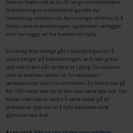
bore en brønn slik at du får en grunnvannsbrønn.
Brønnboring er imidlertid en ganske dyr
investering, ettersom du først trenger et firma til å
foreta selve brønnboringen, og deretter rørlegger
som kan legge rør fra brønnen til hytta.
En vanlig felle mange går i, sannsynligvis for å
spare penger på brønnboringen, er å ikke grave
dyp nok brønn når de først er i gang. Da risikerer
man at brønnen tørker ut, for eksempel i
tørkeperioder som om sommeren. En brønn bør gå
80–100 meter ned for at den skal være dyp nok. Det
koster, men det er bedre å være sikker på at
brønnen er dyp nok til å fylle behovene dine
gjennom hele året.
Les også:
Råd og tips til deg som vurderer