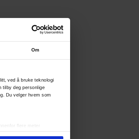
Om
tt, ved å bruke teknologi
n tilby deg personlige
ing. Du velger hvem som
nenfor flere meter
vtrykk)