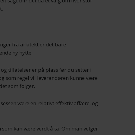
t sagt blir det da et valg om hvor stor
t.
nger fra arkitekt er det bare
ende ny hytte.
 tillatelser er på plass før du setter i
 og som regel vil leverandøren kunne være
det som følger.
essen være en relativt effektiv affære, og
n som kan være verdt å ta. Om man velger