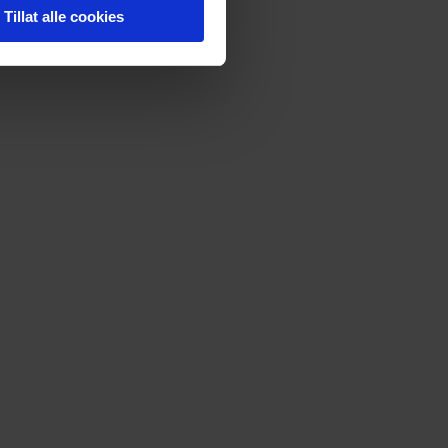
elge hvordan de skal brukes.
Tillat alle cookies
sler.
iale mediefunksjoner og for å
 med partnerne våre innen
u har gjort tilgjengelig for