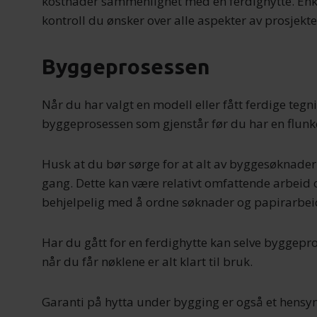
kostnader sammenlignet med en ferdighytte. Enkel
kontroll du ønsker over alle aspekter av prosjekte
Byggeprosessen
Når du har valgt en modell eller fått ferdige tegni
byggeprosessen som gjenstår før du har en flunk
Husk at du bør sørge for at alt av byggesøknader og
gang. Dette kan være relativt omfattende arbeid
behjelpelig med å ordne søknader og papirarbei
Har du gått for en ferdighytte kan selve byggepros
når du får nøklene er alt klart til bruk.
Garanti på hytta under bygging er også et hensy