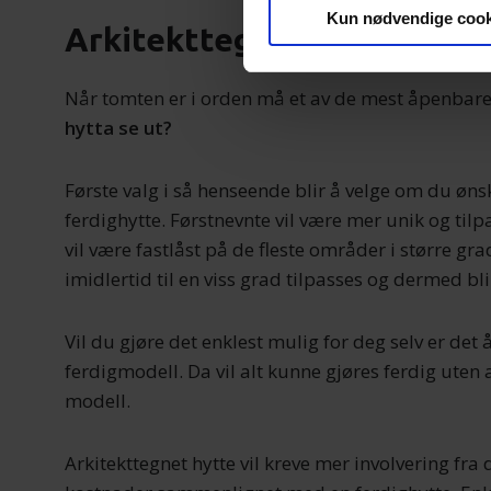
Under
mer info
kan du lese 
Kun nødvendige cook
Arkitekttegnet eller ferdi
Du kan hele tiden endre eller
Vi bruker informasjonskapsler
Når tomten er i orden må et av de mest åpenbar
analysere trafikken vår. Vi 
hytta se ut?
sosiale medier, annonsering 
dem, eller som de har samlet
Første valg i så henseende blir å velge om du ønsk
ferdighytte. Førstnevnte vil være mer unik og til
vil være fastlåst på de fleste områder i større grad
imidlertid til en viss grad tilpasses og dermed bl
Vil du gjøre det enklest mulig for deg selv er det
ferdigmodell. Da vil alt kunne gjøres ferdig uten 
modell.
Arkitekttegnet hytte vil kreve mer involvering fra