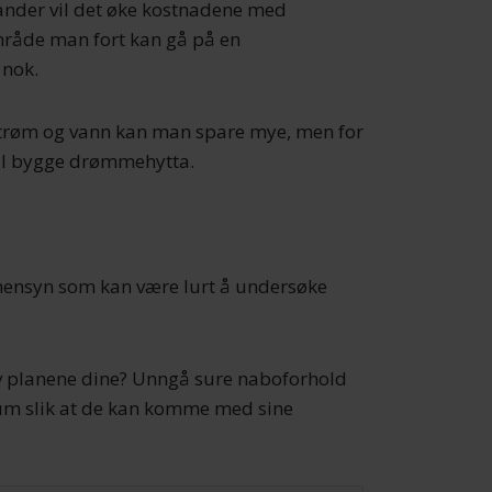
tander vil det øke kostnadene med
område man fort kan gå på en
 nok.
strøm og vann kan man spare mye, men for
kal bygge drømmehytta.
 hensyn som kan være lurt å undersøke
 av planene dine? Unngå sure naboforhold
ium slik at de kan komme med sine