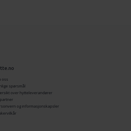
tte.no
 oss
nlige spørsmål
ersikt over hytteleverandører
 partner
rsonvern og informasjonskapsler
ukervilkår