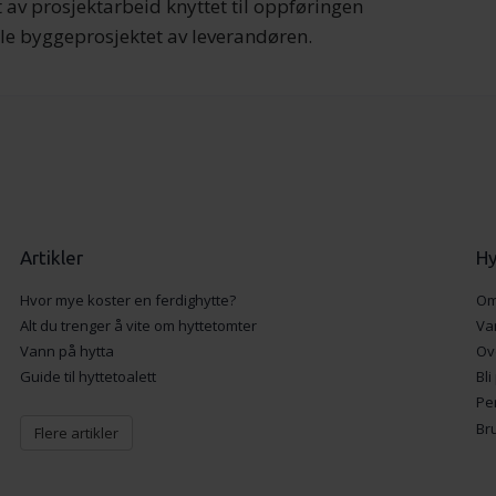
 av prosjektarbeid knyttet til oppføringen
le byggeprosjektet av leverandøren.
Artikler
Hy
Hvor mye koster en ferdighytte?
Om
Alt du trenger å vite om hyttetomter
Va
Vann på hytta
Ov
Guide til hyttetoalett
Bli
Pe
Br
Flere artikler