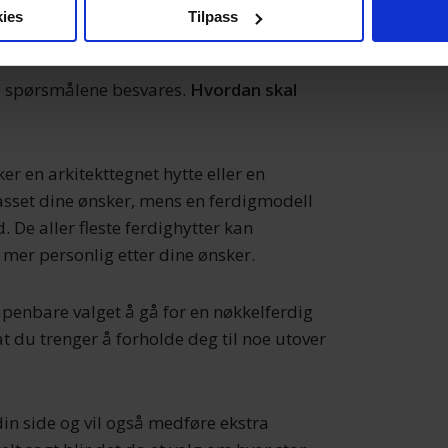
om hvordan dine personlige data behandles og hvordan du kan v
ies
Tilpass
ghytte?
 trekke tilbake ditt samtykke fra erklæringen om informasjonskap
 for å gi innhold og annonser et personlig preg, for å levere sos
e spørsmålene besvares.
Hvordan skal
deler dessuten informasjon om hvordan du bruker nettstedet vårt,
og analysearbeid, som kan kombinere den med annen informasjon d
 inn gjennom din bruk av tjenestene deres.
er en arkitekttegnet hytte eller en
passet dine ønsker, mens en ferdigmodell
. De aller fleste ferdighytter kan
i mer personlig etter dine ønsker.
 åpenbare valget å gå for en nøkkelferdig
at du trenger å forholde deg til noe utover
 din side og vil også medføre ekstra