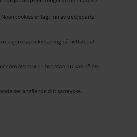
ormasjonskapsler trenger vi din tillatelse.
. Noen cookies er lagt inn av tredjeparts
formasjonskapselerkæring på nettstedet
e mer om hvem vi er, hvordan du kan nå oss
vendelser angående ditt samtykke.
o