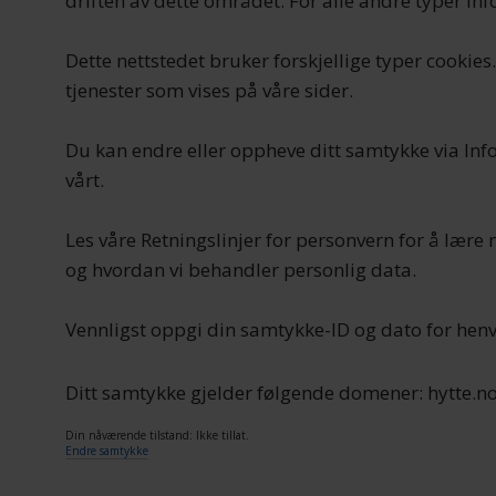
driften av dette området. For alle andre typer inf
Dette nettstedet bruker forskjellige typer cookies
tjenester som vises på våre sider.
Du kan endre eller oppheve ditt samtykke via In
vårt.
Les våre Retningslinjer for personvern for å lær
og hvordan vi behandler personlig data.
Vennligst oppgi din samtykke-ID og dato for hen
Ditt samtykke gjelder følgende domener: hytte.n
Din nåværende tilstand: Ikke tillat.
Endre samtykke