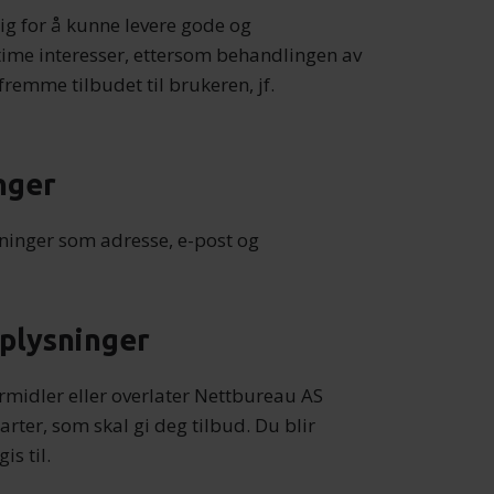
g for å kunne levere gode og
itime interesser, ettersom behandlingen av
emme tilbudet til brukeren, jf.
nger
inger som adresse, e-post og
plysninger
rmidler eller overlater Nettbureau AS
rter, som skal gi deg tilbud. Du blir
s til.