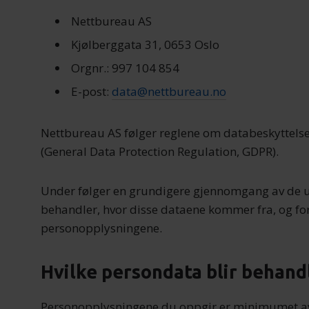
Nettbureau AS
Kjølberggata 31, 0653 Oslo
Orgnr.: 997 104 854
E-post:
data@nettbureau.no
Nettbureau AS følger reglene om databeskyttels
(General Data Protection Regulation, GDPR).
Under følger en grundigere gjennomgang av de u
behandler, hvor disse dataene kommer fra, og f
personopplysningene.
Hvilke persondata blir behand
Personopplysningene du oppgir er minimumet av 