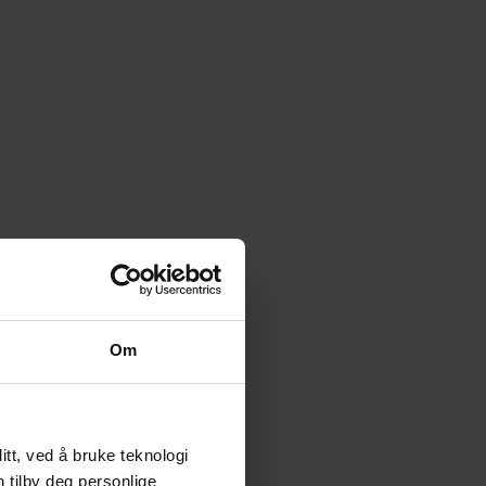
Om
tt, ved å bruke teknologi
n tilby deg personlige