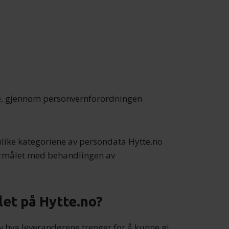
e, gjennom personvernforordningen
like kategoriene av persondata Hytte.no
ormålet med behandlingen av
let på Hytte.no?
hva leverandørene trenger for å kunne gi